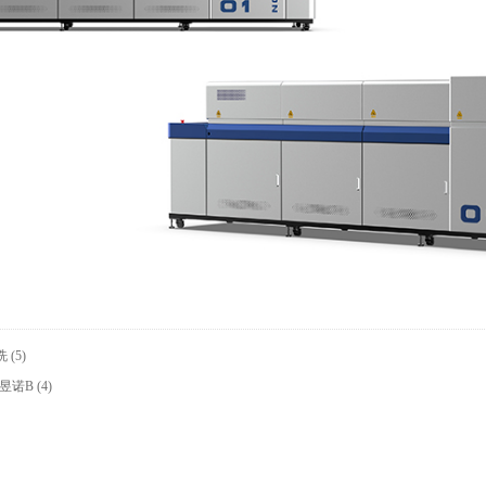
(5)
源昱诺B (4)